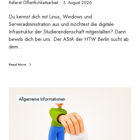
Referat Öffentlichkeitsarbeit
3. August 2026
r
a
Du kennst dich mit Linux, Windows und
f
Serveradministration aus und möchtest die digitale
t
Infrastruktur der Studierendenschaft mitgestalten? Dann
g
bewirb dich bei uns. Der AStA der HTW Berlin sucht ab
e
dem…
s
u
c
Read More
h
t
:
H
W
T
Allgemeine Informationen
e
W
r
a
d
h
e
l
S
-
y