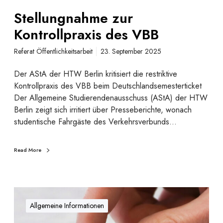
z
z
u
Stellungnahme zur
u
e
Kontrollpraxis des VBB
r
l
K
a
Referat Öffentlichkeitsarbeit
23. September 2025
o
n
Der AStA der HTW Berlin kritisiert die restriktive
t
Kontrollpraxis des VBB beim Deutschlandsemesterticket
r
Der Allgemeine Studierendenausschuss (AStA) der HTW
o
Berlin zeigt sich irritiert über Presseberichte, wonach
l
studentische Fahrgäste des Verkehrsverbunds…
l
p
Read More
r
a
x
i
U
s
p
Allgemeine Informationen
d
d