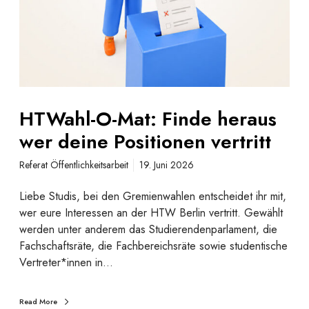
O
s
-
A
M
d
a
m
t
i
:
n
F
b
HTWahl-O-Mat: Finde heraus
i
e
wer deine Positionen vertritt
n
i
d
m
Referat Öffentlichkeitsarbeit
19. Juni 2026
e
A
h
S
Liebe Studis, bei den Gremienwahlen entscheidet ihr mit,
e
t
wer eure Interessen an der HTW Berlin vertritt. Gewählt
r
A
werden unter anderem das Studierendenparlament, die
a
Fachschaftsräte, die Fachbereichsräte sowie studentische
u
Vertreter*innen in…
s
w
Read More
e