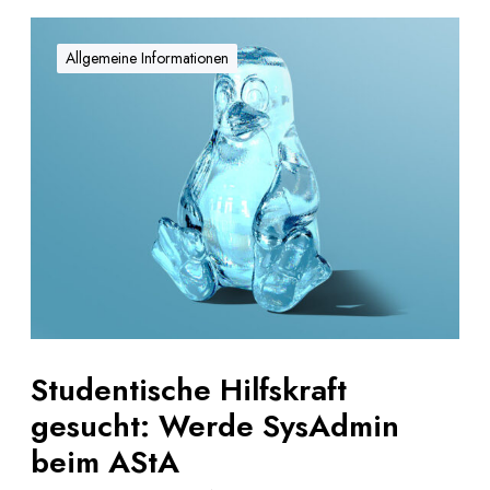
S
t
Allgemeine Informationen
u
d
e
n
t
i
s
c
h
e
H
i
Studentische Hilfskraft
l
gesucht: Werde SysAdmin
f
s
beim AStA
k