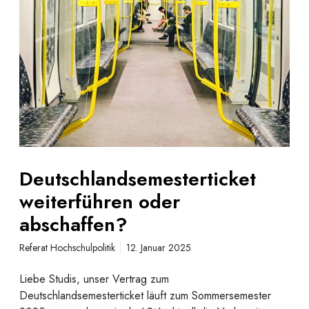
t
g
s
s
c
g
h
e
l
r
a
e
n
c
d
h
s
t
e
i
m
Deutschlandsemesterticket
g
e
k
weiterführen oder
s
e
t
abschaffen?
i
e
t
Referat Hochschulpolitik
12. Januar 2025
r
t
Liebe Studis, unser Vertrag zum
i
Deutschlandsemesterticket läuft zum Sommersemester
c