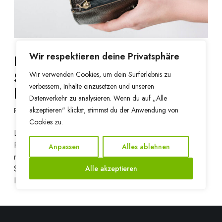
d
e
i
n
s
d
e
n
Wir respektieren deine Privatsphäre
Bevorstehenden
S
Studienabschluss fördern
Wir verwenden Cookies, um dein Surferlebnis zu
t
verbessern, Inhalte einzusetzen und unseren
u
lassen
Datenverkehr zu analysieren. Wenn du auf „Alle
d
akzeptieren" klickst, stimmst du der Anwendung von
Referat Öffentlichkeitsarbeit
8. November 2024
i
Cookies zu.
e
Liebe Kommiliton*innen, wir wollen euch auf ein aktuelles
n
Programm des studierendenWERK BERLIN aufmerksam
a
Anpassen
Alles ablehnen
machen, bei welchem ihr eurer bald bevorstehenden
b
Studienabschluss finanziell fördern lassen könnt. Alle
Alle akzeptieren
s
Informationen und Bewerbungskriterien findet…
c
h
l
Read More
u