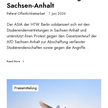
r
n
Sachsen-Anhalt
t
S
r
Referat Öffentlichkeitsarbeit
1. Juni 2026
t
i
u
t
Der AStA der HTW Berlin solidarisiert sich mit den
d
t
Studierendenvertretungen in Sachsen-Anhalt und
i
unterstützt ihren Protest gegen den Gesetzentwurf der
e
AfD Sachsen-Anhalt zur Abschaffung verfasster
r
Studierendenschaften sowie gegen die Angriffe…
e
n
d
Read More
e
n
v
S
e
t
Pressemitteilung
r
e
t
l
r
l
e