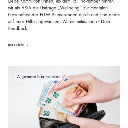
a
Liebe Kommiliton*innen, ab dem 15. November führen
e
n
wir als AStA die Umfrage „Wellbeing“ zur mentalen
s
t
Gesundheit der HTW-Studierenden durch und sind dabei
u
e
auf eure Hilfe angewiesen. Warum mitmachen? Dein
n
n
Feedback…
d
S
h
p
Read More
e
a
i
r
t
k
d
B
u
e
e
r
Allgemeine Informationen
r
v
s
H
o
T
r
W
s
S
t
t
e
u
h