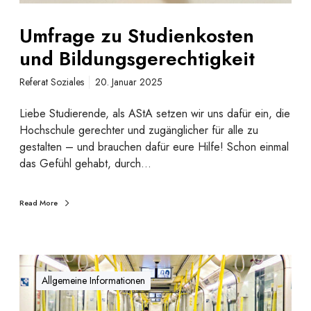
d
i
Umfrage zu Studienkosten
e
und Bildungsgerechtigkeit
n
k
Referat Soziales
20. Januar 2025
o
s
Liebe Studierende, als AStA setzen wir uns dafür ein, die
t
Hochschule gerechter und zugänglicher für alle zu
e
gestalten – und brauchen dafür eure Hilfe! Schon einmal
n
das Gefühl gehabt, durch…
u
n
Read More
d
B
i
l
D
d
e
Allgemeine Informationen
u
u
n