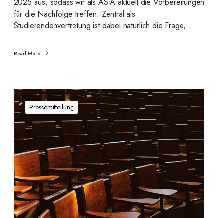
2025 aus, sodass wir als AStA aktuell die Vorbereitungen
k
für die Nachfolge treffen. Zentral als
e
Studierendenvertretung ist dabei natürlich die Frage,…
t
w
e
Read More
i
t
e
B
r
i
Pressemitteilung
f
l
ü
d
h
u
r
n
e
g
n
u
o
n
d
t
e
e
r