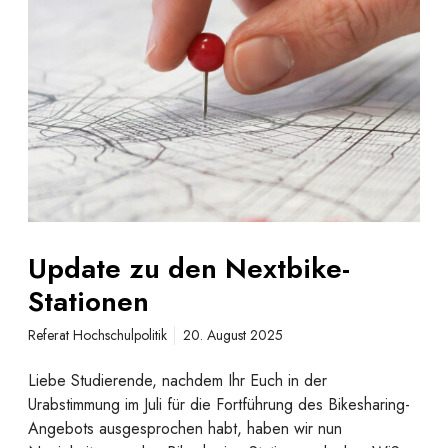
e
a
s
t
V
e
B
z
B
u
d
e
n
N
e
x
Update zu den Nextbike-
t
Stationen
b
i
Referat Hochschulpolitik
20. August 2025
k
e
Liebe Studierende, nachdem Ihr Euch in der
-
Urabstimmung im Juli für die Fortführung des Bikesharing-
S
Angebots ausgesprochen habt, haben wir nun
t