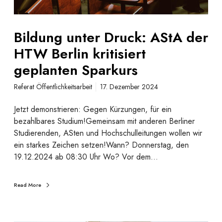
r
a
D
b
r
s
Bildung unter Druck: AStA der
u
c
HTW Berlin kritisiert
c
h
k
geplanten Sparkurs
a
:
f
Referat Öffentlichkeitsarbeit
17. Dezember 2024
A
f
S
e
Jetzt demonstrieren: Gegen Kürzungen, für ein
t
n
bezahlbares Studium!Gemeinsam mit anderen Berliner
A
?
Studierenden, ASten und Hochschulleitungen wollen wir
d
ein starkes Zeichen setzen!Wann? Donnerstag, den
e
19.12.2024 ab 08:30 Uhr Wo? Vor dem…
r
H
T
Read More
W
B
e