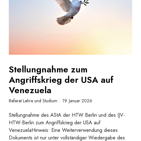
u
t
n
u
g
n
n
g
a
e
h
n
m
i
e
n
z
S
Stellungnahme zum
u
a
Angriffskrieg der USA auf
m
c
A
Venezuela
h
n
s
Referat Lehre und Studium
19. Januar 2026
g
e
r
n
Stellungnahme des AStA der HTW Berlin und des IJV-
i
-
HTW-Berlin zum Angriffskrieg der USA auf
f
A
VenezuelaHinweis: Eine Weiterverwendung dieses
f
n
Dokuments ist nur unter vollständiger Wiedergabe des
s