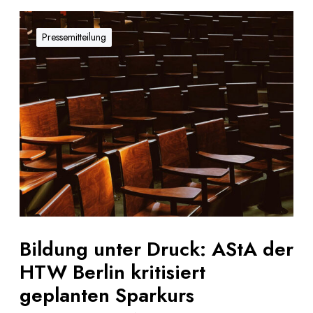
B
i
Pressemitteilung
l
d
u
n
g
u
n
t
e
r
D
r
Bildung unter Druck: AStA der
u
HTW Berlin kritisiert
c
k
geplanten Sparkurs
: