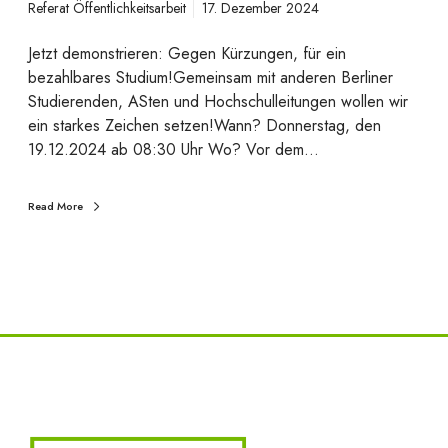
Referat Öffentlichkeitsarbeit
17. Dezember 2024
A
S
Jetzt demonstrieren: Gegen Kürzungen, für ein
t
bezahlbares Studium!Gemeinsam mit anderen Berliner
A
Studierenden, ASten und Hochschulleitungen wollen wir
d
ein starkes Zeichen setzen!Wann? Donnerstag, den
e
19.12.2024 ab 08:30 Uhr Wo? Vor dem…
r
H
T
Read More
W
B
e
r
l
i
n
k
r
i